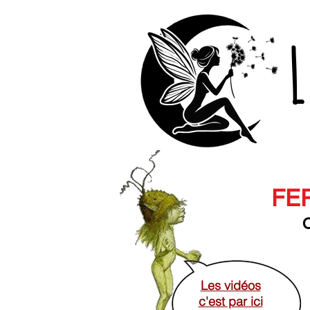
L
FER
O
Les vidéos
c'est par ici