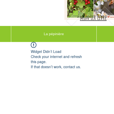
mon 1er livre
La pépinière
Widget Didn’t Load
Check your internet and refresh
this page.
If that doesn’t work, contact us.