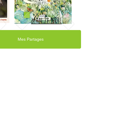
mon 2e livre
Mes Partages