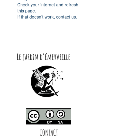
Check your internet and refresh
this page.
If that doesn’t work, contact us.
Le jardin d'émerveille
CONTACT