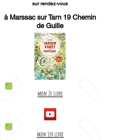
sur rendez-vous
à Marssac sur Tarn 19 Chemin
de Guille
mon 2e livre
mon 1er livre