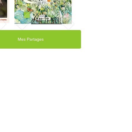
mon 2e livre
Mes Partages