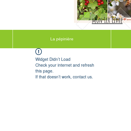
mon 1er livre
La pépinière
Widget Didn’t Load
Check your internet and refresh
this page.
If that doesn’t work, contact us.