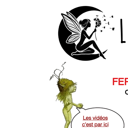
L
FER
O
Les vidéos
c'est par ici