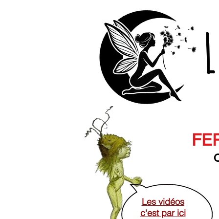
L
FER
O
Les vidéos
c'est par ici