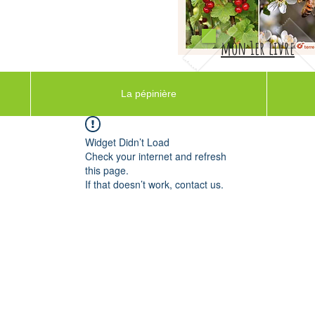
mon 1er livre
La pépinière
Widget Didn’t Load
Check your internet and refresh
this page.
If that doesn’t work, contact us.