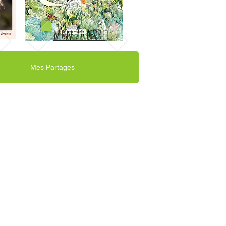
mon 2e livre
Mes Partages