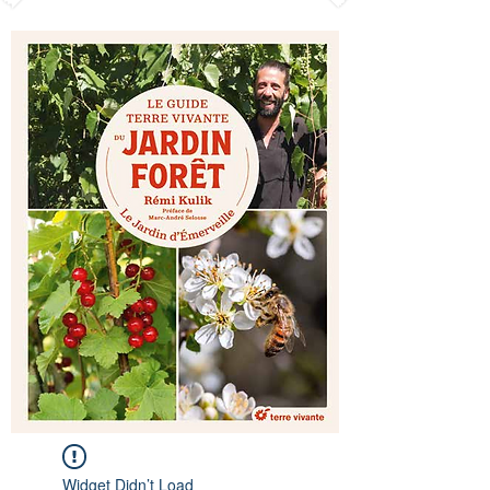
Widget Didn’t Load