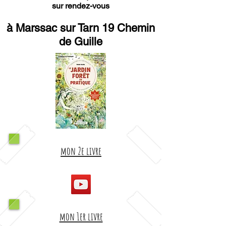
sur rendez-vous
à Marssac sur Tarn 19 Chemin
de Guille
mon 2e livre
mon 1er livre