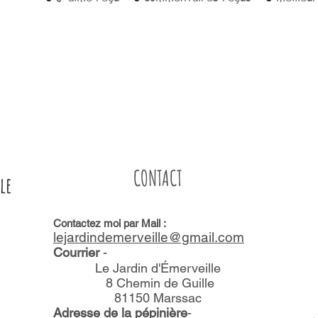
CONTACT
le
Contactez moi par Mail :
lejard​​​indemerveille@gmail.com
Courrier
-
Le Jardin d'Émerveille
8 Chemin de Guille
81150 Marssac
Adresse de la pépinière
-