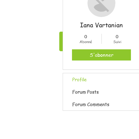
Iana Vartanian
0
0
accueil
Abonné
Suivi
S'abonner
Profile
Forum Posts
Forum Comments