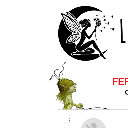
L
FER
O
Les vidéos
Plus d'actions
c'est par ici