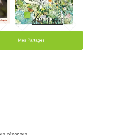
mon 2e livre
Mes Partages
res réponses