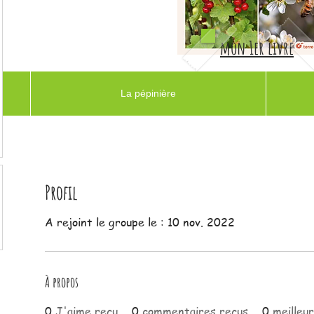
mon 1er livre
La pépinière
Profil
A rejoint le groupe le : 10 nov. 2022
À propos
0
J'aime reçu
0
commentaires reçus
0
meilleu