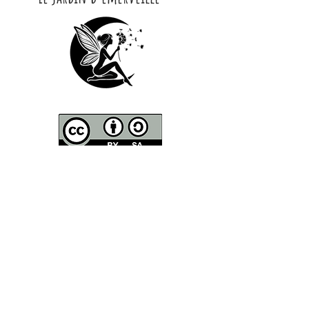
CONTACT
Contactez moi par Mail :
lejard​​​indemerveille@gmail.com
Courrier
-
Le Jardin d'Émerveille
8 Chemin de Guille
81150 Marssac
Adresse de la pépinière
-