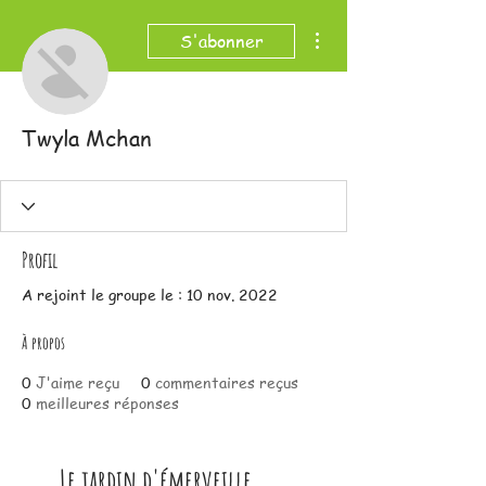
Plus d'actions
S'abonner
Twyla Mchan
Profil
A rejoint le groupe le : 10 nov. 2022
À propos
0
J'aime reçu
0
commentaires reçus
0
meilleures réponses
Le jardin d'émerveille