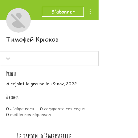
Plus d'actions
S'abonner
Тимофей Крюков
Profil
A rejoint le groupe le : 9 nov. 2022
À propos
0
J'aime reçu
0
commentaires reçus
0
meilleures réponses
Le jardin d'émerveille