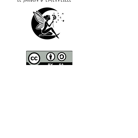
CONTACT
Contactez moi par Mail :
lejard​​​indemerveille@gmail.com
Courrier
-
Le Jardin d'Émerveille
8 Chemin de Guille
81150 Marssac
Adresse de la pépinière
-