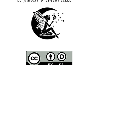
CONTACT
Contactez moi par Mail :
lejard​​​indemerveille@gmail.com
Courrier
-
Le Jardin d'Émerveille
8 Chemin de Guille
81150 Marssac
Adresse de la pépinière
-