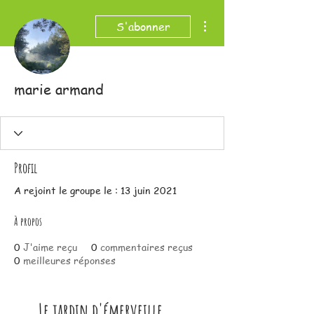
Plus d'actions
S'abonner
marie armand
Profil
A rejoint le groupe le : 13 juin 2021
À propos
0
J'aime reçu
0
commentaires reçus
0
meilleures réponses
Le jardin d'émerveille